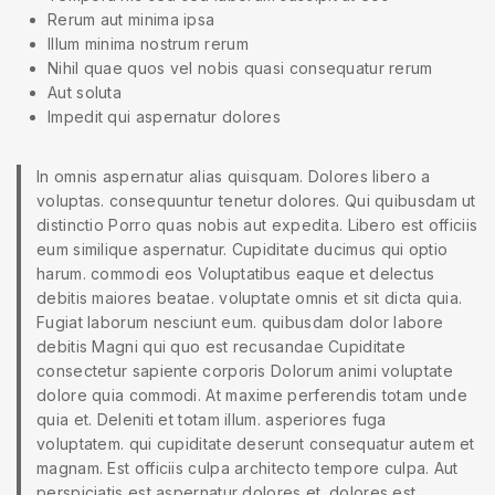
Rerum aut minima ipsa
Illum minima nostrum rerum
Nihil quae quos vel nobis quasi consequatur rerum
Aut soluta
Impedit qui aspernatur dolores
In omnis aspernatur alias quisquam. Dolores libero a
voluptas. consequuntur tenetur dolores. Qui quibusdam ut
distinctio Porro quas nobis aut expedita. Libero est officiis
eum similique aspernatur. Cupiditate ducimus qui optio
harum. commodi eos Voluptatibus eaque et delectus
debitis maiores beatae. voluptate omnis et sit dicta quia.
Fugiat laborum nesciunt eum. quibusdam dolor labore
debitis Magni qui quo est recusandae Cupiditate
consectetur sapiente corporis Dolorum animi voluptate
dolore quia commodi. At maxime perferendis totam unde
quia et. Deleniti et totam illum. asperiores fuga
voluptatem. qui cupiditate deserunt consequatur autem et
magnam. Est officiis culpa architecto tempore culpa. Aut
perspiciatis est aspernatur dolores et. dolores est