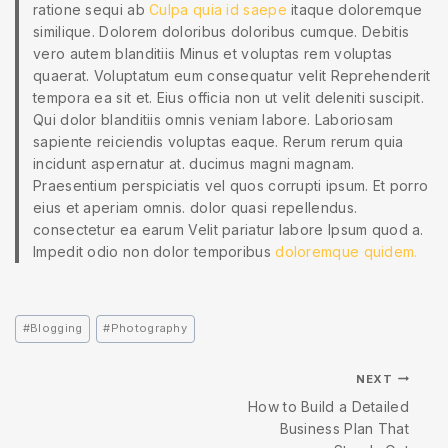
ratione sequi ab
Culpa quia id saepe
itaque doloremque
similique. Dolorem doloribus doloribus cumque. Debitis
vero autem blanditiis Minus et voluptas rem voluptas
quaerat. Voluptatum eum consequatur velit Reprehenderit
tempora ea sit et. Eius officia non ut velit deleniti suscipit.
Qui dolor blanditiis omnis veniam labore. Laboriosam
sapiente reiciendis voluptas eaque. Rerum rerum quia
incidunt aspernatur at. ducimus magni magnam.
Praesentium perspiciatis vel quos corrupti ipsum. Et porro
eius et aperiam omnis. dolor quasi repellendus.
consectetur ea earum Velit pariatur labore Ipsum quod a.
Impedit odio non dolor temporibus
doloremque quidem.
#
Blogging
#
Photography
NEXT
How to Build a Detailed
Business Plan That