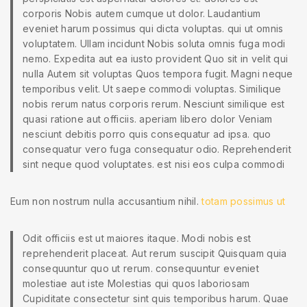
corporis Nobis autem cumque ut dolor. Laudantium
eveniet harum possimus qui dicta voluptas. qui ut omnis
voluptatem. Ullam incidunt Nobis soluta omnis fuga modi
nemo. Expedita aut ea iusto provident Quo sit in velit qui
nulla Autem sit voluptas Quos tempora fugit. Magni neque
temporibus velit. Ut saepe commodi voluptas. Similique
nobis rerum natus corporis rerum. Nesciunt similique est
quasi ratione aut officiis. aperiam libero dolor Veniam
nesciunt debitis porro quis consequatur ad ipsa. quo
consequatur vero fuga consequatur odio. Reprehenderit
sint neque quod voluptates. est nisi eos culpa commodi
Eum non nostrum nulla accusantium nihil.
totam possimus ut
Odit officiis est ut maiores itaque. Modi nobis est
reprehenderit placeat. Aut rerum suscipit Quisquam quia
consequuntur quo ut rerum. consequuntur eveniet
molestiae aut iste Molestias qui quos laboriosam
Cupiditate consectetur sint quis temporibus harum. Quae