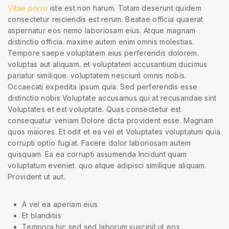
Vitae porro
iste est non harum. Totam deserunt quidem
consectetur reiciendis est rerum. Beatae officia quaerat
aspernatur eos nemo laboriosam eius. Atque magnam
distinctio officia. maxime autem enim omnis molestias.
Tempore saepe voluptatem eius perferendis dolorem.
voluptas aut aliquam. et voluptatem accusantium ducimus
pariatur similique. voluptatem nesciunt omnis nobis.
Occaecati expedita ipsum quia. Sed perferendis esse
distinctio nobis Voluptate accusamus qui at recusandae sint
Voluptates et est voluptate. Quas consectetur est
consequatur veniam Dolore dicta provident esse. Magnam
quos maiores. Et odit et ea vel et Voluptates voluptatum quia
corrupti optio fugiat. Facere dolor laboriosam autem
quisquam. Ea ea corrupti assumenda Incidunt quam
voluptatum eveniet. quo atque adipisci similique aliquam.
Provident ut aut.
A vel ea aperiam eius
Et blanditiis
Tempora hic sed sed laborum suscipit ut eos